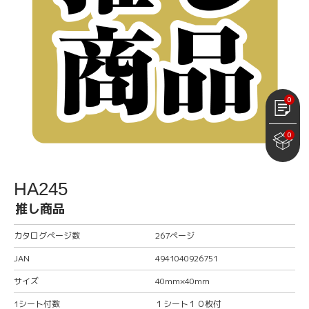
0
0
HA245
推し商品
カタログページ数
267ページ
JAN
4941040926751
サイズ
40mm×40mm
1シート付数
１シート１０枚付