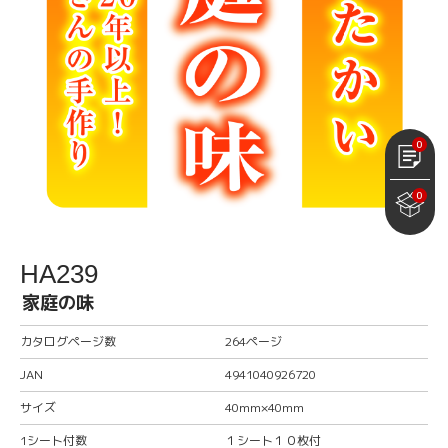
0
0
HA239
家庭の味
カタログページ数
264ページ
JAN
4941040926720
サイズ
40mm×40mm
1シート付数
１シート１０枚付